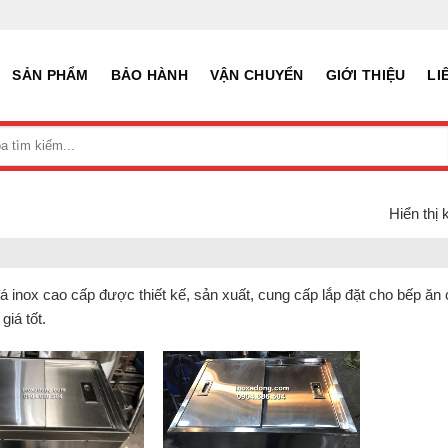
SẢN PHẨM
BẢO HÀNH
VẬN CHUYỂN
GIỚI THIỆU
LI
Hiển thị 
á inox cao cấp được thiết kế, sản xuất, cung cấp lắp đặt cho bếp ăn
 giá tốt.