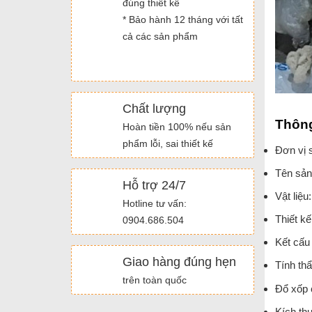
đúng thiết kế
* Bảo hành 12 tháng với tất
cả các sản phẩm
Chất lượng
Thông
Hoàn tiền 100% nếu sản
phẩm lỗi, sai thiết kế
Đơn vị 
Tên sản
Hỗ trợ 24/7
Vật liệu
Hotline tư vấn:
Thiết kế
0904.686.504
Kết cấu 
Giao hàng đúng hẹn
Tính th
trên toàn quốc
Đổ xốp 
Kích th