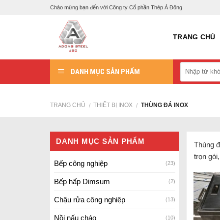
Skip
Chào mừng bạn đến với Công ty Cổ phần Thép Á Đông
to
content
TRANG CHỦ
DANH MỤC SẢN PHẨM
TRANG CHỦ
THIẾT BỊ INOX
THÙNG ĐÁ INOX
/
/
DANH MỤC SẢN PHẨM
Thùng đ
trọn gói,
Bếp công nghiệp
(23)
Bếp hấp Dimsum
(2)
Chậu rửa công nghiệp
(13)
Nồi nấu cháo
(10)