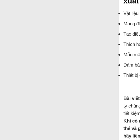
xuất
Vật liệu
Mang đế
Tạo điều
Thích h
Mẫu mã 
Đảm bảo
Thiết b
Bài viết
ty chúng
tiết kiệ
Khi có 
thể và 
hãy liê