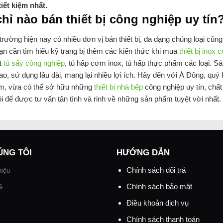
tiết kiệm nhất.
chỉ nào bán thiết bị công nghiệp uy tín
 trường hiện nay có nhiều đơn vị bán thiết bị, đa dạng chủng loại c
ạn cần tìm hiểu kỹ trang bị thêm các kiến thức khi mua
thiết bị inox 
t
tủ sấy công nghiệp
, tủ hấp cơm inox, tủ hấp thực phẩm các loại. 
ao, sử dụng lâu dài, mang lại nhiều lợi ích. Hãy đến với Á Đông, qu
, vừa có thể sở hữu những
thiết bị nhà bếp
công nghiệp uy tín, chất
i để được tư vấn tận tình và rinh về những sản phẩm tuyệt vời nhất.
ÚNG TÔI
HƯỚNG DẪN
Chính sách đổi trả
hiệu
Chính sách bảo mật
ệ
Điều khoản dịch vụ
Chính sách thanh toán