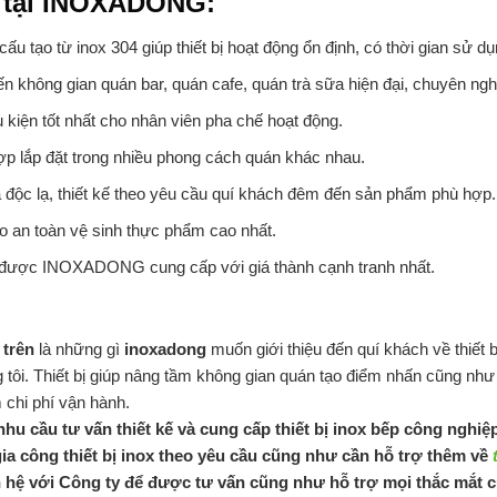
 tại INOXADONG:
 cấu tạo từ inox 304 giúp thiết bị hoạt động ổn định, có thời gian sử dụ
n không gian quán bar, quán cafe, quán trà sữa hiện đại, chuyên ngh
 kiện tốt nhất cho nhân viên pha chế hoạt động.
ợp lắp đặt trong nhiều phong cách quán khác nhau.
độc lạ, thiết kế theo yêu cầu quí khách đêm đến sản phẩm phù hợp.
 an toàn vệ sinh thực phẩm cao nhất.
ị được INOXADONG cung cấp với giá thành cạnh tranh nhất.
 trên
là những gì
inoxadong
muốn giới thiệu đến quí khách về thiết 
 tôi. Thiết bị giúp nâng tầm không gian quán tạo điểm nhấn cũng như
m chi phí vận hành.
nhu cầu tư vấn thiết kế và cung cấp thiết bị inox bếp công nghiệp
gia công thiết bị inox theo yêu cầu cũng như cần hỗ trợ thêm về
n hệ với Công ty để được tư vấn cũng như hỗ trợ mọi thắc mắt