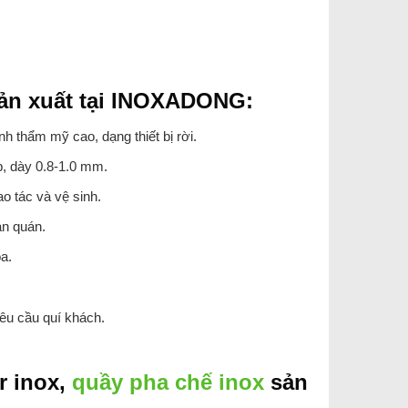
ản xuất tại INOXADONG:
h thẩm mỹ cao, dạng thiết bị rời.
p, dày 0.8-1.0 mm.
o tác và vệ sinh.
an quán.
a.
yêu cầu quí khách.
r inox,
quầy pha chế inox
sản