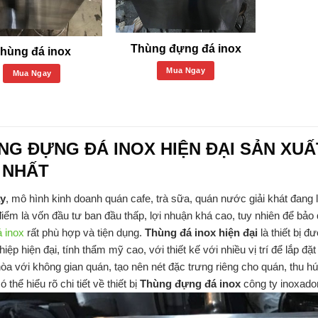
Thùng đựng đá inox
hùng đá inox
Mua Ngay
Mua Ngay
NG ĐỰNG ĐÁ INOX HIỆN ĐẠI SẢN XUẤ
 NHẤT
y
, mô hình kinh doanh quán cafe, trà sữa, quán nước giải khát đang
iểm là vốn đầu tư ban đầu thấp, lợi nhuận khá cao, tuy nhiên để bảo
á inox
rất phù hợp và tiện dụng.
Thùng đá inox hiện đại
là thiết bị đ
iệp hiện đại, tính thẩm mỹ cao, với thiết kế với nhiều vị trí để lắp 
hòa với không gian quán, tạo nên nét đặc trưng riêng cho quán, thu 
ó thể hiểu rõ chi tiết về thiết bị
Thùng đựng đá inox
công ty inoxadon