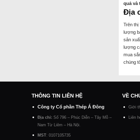
quả và 
Địa 
Trên thị
lượng b
sản xuấ
lượng c
mua sắm
chúng tô
THÔNG TIN LIÊN HỆ
VỀ CH
Công ty Cổ phần Thép Á Đông
Giới t
Địa chỉ:
Số 796 – Phúc Diễn – Tây Mỗ –
Liên h
Nam Từ Liêm – Hà Nội.
MST
: 0107105735