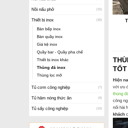
Nồi nấu phở
(15)
Thiết bị inox
(30)
T
Bàn bếp inox
Bàn quầy inox
Giá kệ inox
Quầy bar - Quầy pha chế
THÙ
Thiết bị inox khác
TỐT
Thùng đá inox
Thùng lọc mỡ
Hiện na
với ưu đ
Tủ cơm công nghiệp
(7)
thùng đ
Tủ hâm nóng thức ăn
(9)
công ngh
nối hài 
Tủ sấy công nghiệp
(10)
khách
c