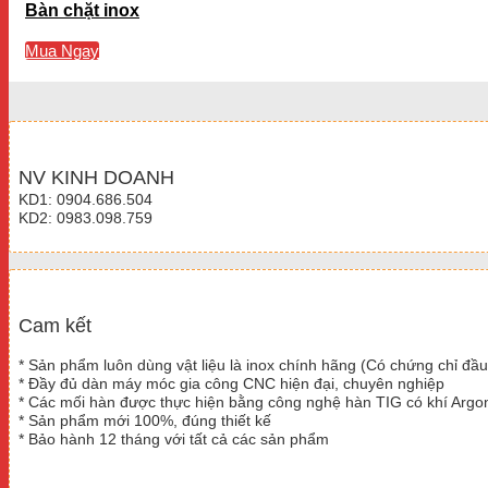
Bàn chặt inox
Mua Ngay
NV KINH DOANH
KD1: 0904.686.504
KD2: 0983.098.759
Cam kết
* Sản phẩm luôn dùng vật liệu là inox chính hãng (Có chứng chỉ đầu
* Đầy đủ dàn máy móc gia công CNC hiện đại, chuyên nghiệp
* Các mối hàn được thực hiện bằng công nghệ hàn TIG có khí Argo
* Sản phẩm mới 100%, đúng thiết kế
* Bảo hành 12 tháng với tất cả các sản phẩm