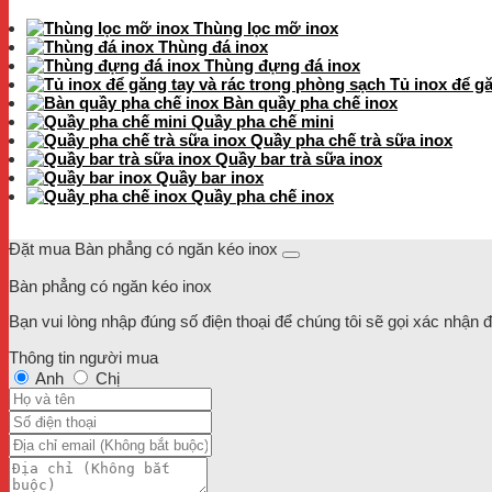
Thùng lọc mỡ inox
Thùng đá inox
Thùng đựng đá inox
Tủ inox để g
Bàn quầy pha chế inox
Quầy pha chế mini
Quầy pha chế trà sữa inox
Quầy bar trà sữa inox
Quầy bar inox
Quầy pha chế inox
Đặt mua Bàn phẳng có ngăn kéo inox
Bàn phẳng có ngăn kéo inox
Bạn vui lòng nhập đúng số điện thoại để chúng tôi sẽ gọi xác nhận 
Thông tin người mua
Anh
Chị