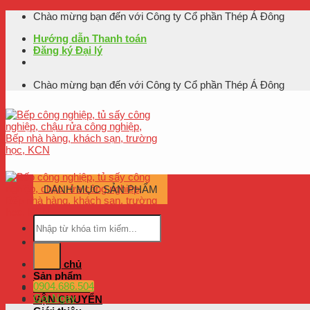
Skip
Chào mừng bạn đến với Công ty Cổ phần Thép Á Đông
to
Hướng dẫn Thanh toán
content
Đăng ký Đại lý
Chào mừng bạn đến với Công ty Cổ phần Thép Á Đông
DANH MỤC SẢN PHẨM
Trang chủ
Sản phẩm
0904.686.504
BẢO HÀNH
Gọi Ngay
VẬN CHUYỂN