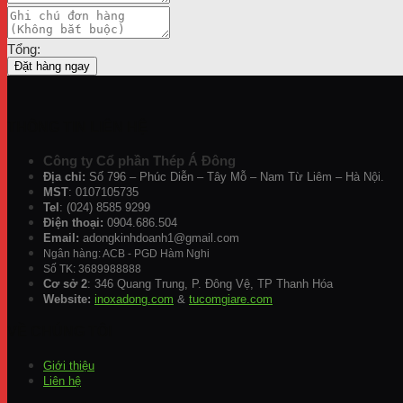
Tổng:
Đặt hàng ngay
THÔNG TIN LIÊN HỆ
Công ty Cổ phần Thép Á Đông
Địa chỉ:
Số 796 – Phúc Diễn – Tây Mỗ – Nam Từ Liêm – Hà Nội.
MST
: 0107105735
Tel
: (024) 8585 9299
Điện thoại:
0904.686.504
Email:
adongkinhdoanh1@gmail.com
Ngân hàng: ACB - PGD Hàm Nghi
Số TK: 3689988888
Cơ sở 2
: 346 Quang Trung, P. Đông Vệ, TP Thanh Hóa
Website:
inoxadong.com
&
tucomgiare.com
VỀ CHÚNG TÔI
Giới thiệu
Liên hệ