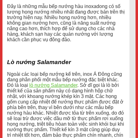
Đây là những mẫu bếp nướng hàu inoxadong có số
lượng họng nướng nhiều nhất đang được bán trên thị
trường hiện nay. Nhiều họng nướng hơn, nhiều
không gian nướng hơn, cũng là năng suất nướng
nâng cao hơn, thích hợp để sử dụng cho các nhà
hàng, khách sạn hay các quán nướng với lượng
khách cần phục vụ đông đảo.
Lò nướng Salamander
Ngoài các loại bếp nướng kể trên, inox Á Đông cũng
đang phân phối một mẫu bếp nướng đặc biệt khác.
Đó là loại
lò nướng Salamander
. Sở dĩ gọi là lò bởi
thiết kế của sản phẩm này có dạng hình hộp chữ
nhật, với khoang nướng khép kín 3 mặt. Các họng
gốm cung cấp nhiệt để nướng thực phẩm được đặt ở
phía bên trên, thay vì bên dưới như các mẫu bếp
nướng hàu khác. Nhiệt được tỏa từ trên xuống, do đó
sẽ loại trừ được việc dầu mỡ từ thực phẩm rơi xuống
họng nướng, triệt tiêu hòan toàn việc sinh khói bụi khi
nướng thực phẩm. Thiết kế kín 3 mặt cũng giúp duy
trì nhiệt tốt hơn, đảm bảo thực phẩm chín nhanh, chín