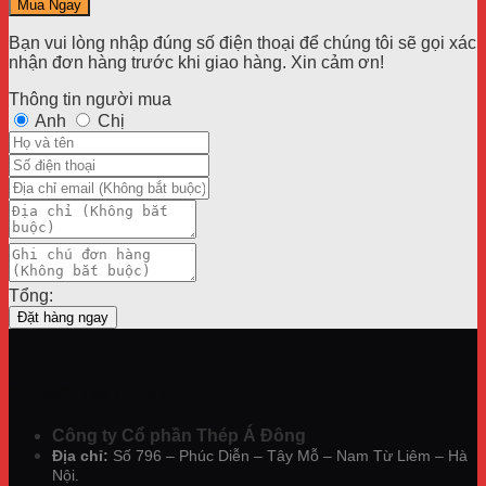
Mua Ngay
5.400.000₫.
là:
4.600.000₫.
Bạn vui lòng nhập đúng số điện thoại để chúng tôi sẽ gọi xác
nhận đơn hàng trước khi giao hàng. Xin cảm ơn!
Thông tin người mua
Anh
Chị
Tổng:
Đặt hàng ngay
THÔNG TIN LIÊN HỆ
Công ty Cổ phần Thép Á Đông
Địa chỉ:
Số 796 – Phúc Diễn – Tây Mỗ – Nam Từ Liêm – Hà
Nội.