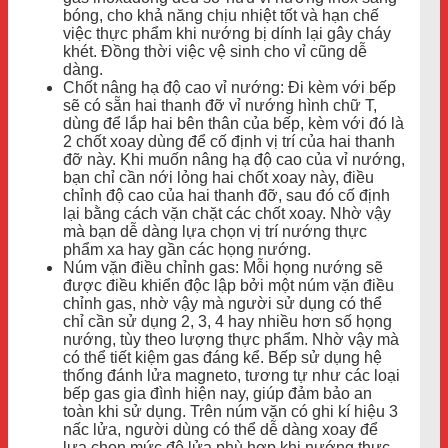
bóng, cho khả năng chịu nhiệt tốt và hạn chế
việc thực phẩm khi nướng bị dính lại gây cháy
khét. Đồng thời việc vệ sinh cho vỉ cũng dễ
dàng.
Chốt nâng hạ độ cao vỉ nướng: Đi kèm với bếp
sẽ có sẵn hai thanh đỡ vỉ nướng hình chữ T,
dùng để lắp hai bên thân của bếp, kèm với đó là
2 chốt xoay dùng để cố định vị trí của hai thanh
đỡ này. Khi muốn nâng hạ độ cao của vỉ nướng,
bạn chỉ cần nới lỏng hai chốt xoay này, điều
chỉnh độ cao của hai thanh đỡ, sau đó cố định
lại bằng cách vặn chặt các chốt xoay. Nhờ vậy
mà bạn dễ dàng lựa chọn vị trí nướng thực
phẩm xa hay gần các họng nướng.
Núm vặn điều chỉnh gas: Mỗi họng nướng sẽ
được điều khiển độc lập bởi một núm vặn điều
chỉnh gas, nhờ vậy mà người sử dụng có thể
chỉ cần sử dụng 2, 3, 4 hay nhiều hơn số họng
nướng, tùy theo lượng thực phẩm. Nhờ vậy mà
có thể tiết kiệm gas đáng kể. Bếp sử dụng hệ
thống đánh lửa magneto, tương tự như các loại
bếp gas gia đình hiện nay, giúp đảm bảo an
toàn khi sử dụng. Trên núm vặn có ghi kí hiệu 3
nấc lửa, người dùng có thể dễ dàng xoay để
lựa chọn mức độ lửa phù hợp khi nướng thực