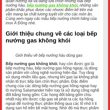
quán nướng đã và đang lựa chọn những loại bếp
nướng hàu,
bếp nướng gas không khói
, những sản
phẩm khắc phục được các nhược điểm kể trên mà
vẫn mang lại chất lượng tuyệt vời cho các món ăn.
Cùng xem ngay các mẫu bếp nướng chính hãng của
inox Á Đông nhé.
Giới thiệu chung về các loại bếp
nướng gas không khói
Giới thiệu về bếp nướng hàu dùng gas
Bếp nướng gas không khói
, hay còn được gọi là
bếp nướng hàu, bếp nướng gas hồng ngoại, là dòng
sản phẩm với công nghệ nướng hiện đại. Tuy rằng
sử dụng nhiên liệu gas, nhưng khí gas lại không phải
nhân tố trực tiếp làm chín thực phẩm. Đặc điểm
chung của các dòng bếp nướng gas hồng ngoại hay
lò nướng Salamander hiện nay là sử dụng công nghệ
đốt bằng họng gốm. Các họng đốt bằng gốm chịu
nhiệt này khi được cấp gas sẽ phát ra các tia hồng
ngoại để nướng thực phẩm thông qua các lỗ nhỏ li ti
dạng san hô trên bề mặt họng. Nhờ đó mà thực phẩm