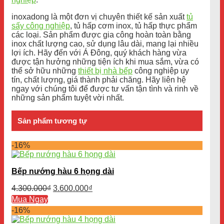
inoxadong là một đơn vị chuyên thiết kế sản xuất
tủ
sấy công nghiệp
, tủ hấp cơm inox, tủ hấp thực phẩm
các loại. Sản phẩm được gia công hoàn toàn bằng
inox chất lượng cao, sử dụng lâu dài, mang lại nhiều
lợi ích. Hãy đến với Á Đông, quý khách hàng vừa
được tận hưởng những tiện ích khi mua sắm, vừa có
thể sở hữu những
thiết bị nhà bếp
công nghiệp uy
tín, chất lượng, giá thành phải chăng. Hãy liên hệ
ngay với chúng tôi để được tư vấn tận tình và rinh về
những sản phẩm tuyệt vời nhất.
Sản phẩm tương tự
-16%
Bếp nướng hàu 6 họng dài
Giá
Giá
4.300.000
₫
3.600.000
₫
gốc
hiện
Mua Ngay
là:
tại
-16%
4.300.000₫.
là:
3.600.000₫.