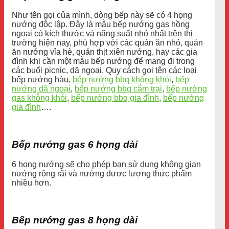
Như tên gọi của mình, dòng bếp này sẽ có 4 họng
nướng độc lập. Đây là mẫu bếp nướng gas hồng
ngoại có kích thước và năng suất nhỏ nhất trên thị
trường hiện nay, phù hợp với các quán ăn nhỏ, quán
ăn nướng vỉa hè, quán thịt xiên nướng, hay các gia
đình khi cần một mẫu bếp nướng để mang đi trong
các buổi picnic, dã ngoại. Quy cách gọi tên các loại
bếp nướng hàu,
bếp nướng bbq không khói
,
bếp
nướng dã ngoại
,
bếp nướng bbq cắm trại
,
bếp nướng
gas không khói
,
bếp nướng bbq gia đình
,
bếp nướng
gia đình
….
Bếp nướng gas 6 họng dài
6 họng nướng sẽ cho phép bạn sử dụng không gian
nướng rộng rãi và nướng được lượng thực phẩm
nhiều hơn.
Bếp nướng gas 8 họng dài