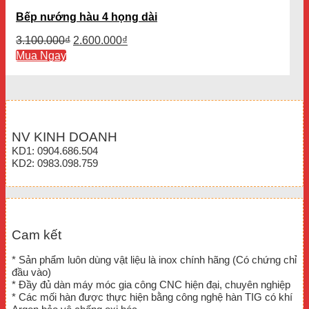
Bếp nướng hàu 4 họng dài
Giá
Giá
3.100.000
₫
2.600.000
₫
gốc
hiện
Mua Ngay
là:
tại
3.100.000₫.
là:
2.600.000₫.
NV KINH DOANH
KD1: 0904.686.504
KD2: 0983.098.759
Cam kết
* Sản phẩm luôn dùng vật liệu là inox chính hãng (Có chứng chỉ
đầu vào)
* Đầy đủ dàn máy móc gia công CNC hiện đại, chuyên nghiệp
* Các mối hàn được thực hiện bằng công nghệ hàn TIG có khí