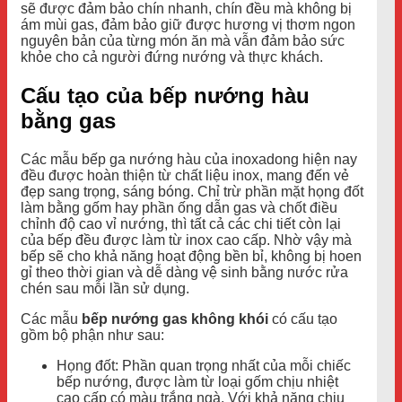
sẽ được đảm bảo chín nhanh, chín đều mà không bị
ám mùi gas, đảm bảo giữ được hương vị thơm ngon
nguyên bản của từng món ăn mà vẫn đảm bảo sức
khỏe cho cả người đứng nướng và thực khách.
Cấu tạo của bếp nướng hàu
bằng gas
Các mẫu bếp ga nướng hàu của inoxadong hiện nay
đều được hoàn thiện từ chất liệu inox, mang đến vẻ
đẹp sang trọng, sáng bóng. Chỉ trừ phần mặt họng đốt
làm bằng gốm hay phần ống dẫn gas và chốt điều
chỉnh độ cao vỉ nướng, thì tất cả các chi tiết còn lại
của bếp đều được làm từ inox cao cấp. Nhờ vậy mà
bếp sẽ cho khả năng hoạt động bền bỉ, không bị hoen
gỉ theo thời gian và dễ dàng vệ sinh bằng nước rửa
chén sau mỗi lần sử dụng.
Các mẫu
bếp nướng gas không khói
có cấu tạo
gồm bộ phận như sau:
Họng đốt: Phần quan trọng nhất của mỗi chiếc
bếp nướng, được làm từ loại gốm chịu nhiệt
cao cấp có màu trắng ngà. Với khả năng chịu