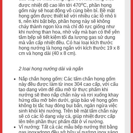
o
được nhiệt độ cao lên tới 470
C, phần họng
gốm này sẽ hoạt động vô cùng bền bỉ. Bề mặt
họng gốm được thiết kế với nhiều các lỗ nhỏ li
ti, nên khi bật bếp, phần họng này sẽ không
cháy thành ngọn lửa mà chỉ đỏ rực giống như
khi nướng than hoa, nhờ vậy mà bạn có thể yên
tâm bếp sẽ tiết kiệm tối đa lượng gas sử dụng
mà vẫn cấp nhiệt đều. Có hai loại kích thước
họng nướng là họng ngắn với kích thước 19 x 8
cm và họng dài (40 x 8 cm).
2 loại họng nướng dài và ngắn
Nắp chắn họng gốm: Các tấm chắn họng gốm
này đều được làm từ inox 304 cao cấp, với cấu
tạo dạng vòm để dầu mỡ từ thực phẩm khi
nướng sẽ theo nắp chắn này và rơi xuống khay
hứng dầu mỡ bên dưới, giúp bảo vệ họng gốm
không bị tắc hay đóng bụi bẩn, ngăn ngừa việc
sinh khói khi nướng. Trên bề mặt tấm chắn này
sẽ có các lỗ dạng vảy cá, giúp nhiệt được cấp
lên trên phần thực phẩm đặt ở vỉ nướng.
Vỉ nướng: Tất cả các mẫu bếp nướng thịt bằng
gas inoxadong đều sở hữu vỉ nướng inox sáng