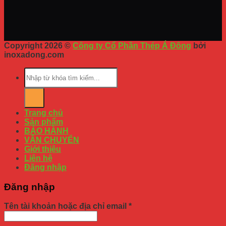
Copyright 2026 ©
Công ty Cổ Phần Thép Á Đông
bởi
inoxadong.com
Trang chủ
Sản phẩm
BẢO HÀNH
VẬN CHUYỂN
Giới thiệu
Liên hệ
Đăng nhập
Đăng nhập
Tên tài khoản hoặc địa chỉ email
*