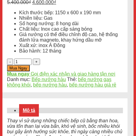
Giá
Giá
5.400.000
₫
4.600.000
₫
gốc
hiện
Kích thước bếp: 1150 x 600 x 190 mm
là:
tại
Nhiên liệu: Gas
5.400.000₫.
là:
Số họng nướng: 8 họng dài
4.600.000₫.
Chất liệu: Inox cao cấp sáng bóng
Giá nướng có thể điều chỉnh độ cao, hệ thống
đánh lửa magneto, khay hứng dầu mỡ
Xuất xứ: inox Á Đông
Bảo hành: 12 tháng
Số
lượng
Mua Ngay
Mua ngay
Gọi điện xác nhận và giao hàng tận nơi
Danh mục:
Bếp nướng hàu
Thẻ:
bếp nướng gas
không khói
,
bếp nướng hàu
,
bếp nướng hàu giá rẻ
Mô tả
Thay vì sử dụng những chiếc bếp cũ bằng than hoa,
vừa tốn than lại vừa bẩn, khó vệ sinh, bốc nhiều khói
bụi gây ảnh hưởng sức khỏe, thì ngày càng nhiều chủ