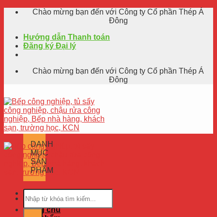
Skip
Chào mừng bạn đến với Công ty Cổ phần Thép Á
to
Đông
content
Hướng dẫn Thanh toán
Đăng ký Đại lý
Chào mừng bạn đến với Công ty Cổ phần Thép Á
Đông
DANH
MỤC
SẢN
PHẨM
Trang chủ