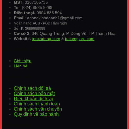
MST
: 0107105735
Tel
: (024) 8585 9299
Điện thoại:
0904.686.504
Email:
adongkinhdoanh1@gmail.com
Ngân hàng: ACB - PGD Hàm Nghi
Số TK: 3689988888
Cơ sở 2
: 346 Quang Trung, P. Đông Vệ, TP Thanh Hóa
Website:
inoxadong.com
&
tucomgiare.com
VỀ CHÚNG TÔI
Giới thiệu
Liên hệ
HƯỚNG DẪN
Chính sách đổi trả
Chính sách bảo mật
Điều khoản dịch vụ
Chính sách thanh toán
Chính sách vận chuyển
Quy định về bảo hành
THÔNG BÁO