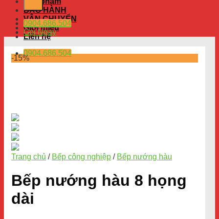
Sản phẩm
BẢO HÀNH
VẬN CHUYỂN
0904.686.504
Giới thiệu
Gọi Ngay
Liên hệ
0904.686.504
-15%
Trang chủ
/
Bếp công nghiệp
/
Bếp nướng hàu
Bếp nướng hàu 8 họng
dài