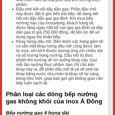
phẩm.
Đầu chờ kết nối dây dẫn gas: Phần đầu chờ
này được đặt ở góc bên trái bếp, dễ dàng kết
nối với dây dẫn gas gia đình. Khi mua bếp
nướng hàu của inoxadong, khách hàng sẽ
được tặng ngay một bộ van gas gia đình và dây
dẫn gas trị giá 250.000 đồng, rất tiện lợi để sử
dụng ngay khi nhận bếp.
Khay hứng dầu mỡ: Bên dưới các họng gốm sẽ
có sẵn một khau hứng dầu mỡ cũng được làm
từ inox, với kích thước tương ứng với chiều dài
và số lượng họng nướng. Dầu mỡ từ thực
phẩm khi nướng sẽ rơi xuống khay này. Sau
mỗi lần nướng thực phẩm, bạn chỉ cần kéo
khay này ra, đổ phần dầu mỡ đi và vệ sinh lại
khay bằng nước rửa chén là khay sẽ lại sáng
bóng như mới, giúp bạn giữ gìn không gian căn
bếp luôn sạch sẽ.
Phân loại các dòng bếp nướng
gas không khói của inox Á Đông
Bếp nướng gas 4 họng dài