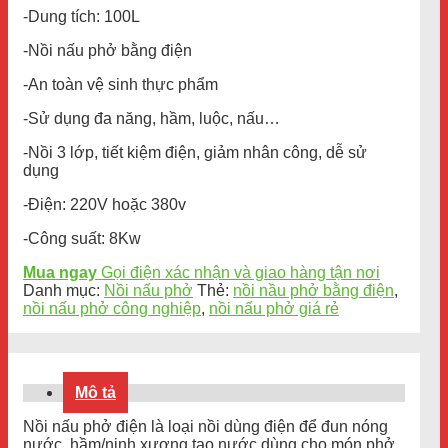
-Dung tích: 100L
-Nồi nấu phở bằng điện
-An toàn vệ sinh thực phẩm
-Sử dụng đa năng, hầm, luộc, nấu…
-Nồi 3 lớp, tiết kiệm điện, giảm nhân công, dễ sử
dụng
-Điện: 220V hoặc 380v
-Công suất: 8Kw
Mua ngay
Gọi điện xác nhận và giao hàng tận nơi
Danh mục:
Nồi nấu phở
Thẻ:
nồi nầu phở bằng điện
,
nồi nấu phở công nghiệp
,
nồi nấu phở giá rẻ
Mô tả
Nồi nấu phở điện là loại nồi dùng điện để đun nóng
nước, hầm/ninh xương tạo nước dùng cho món phở,