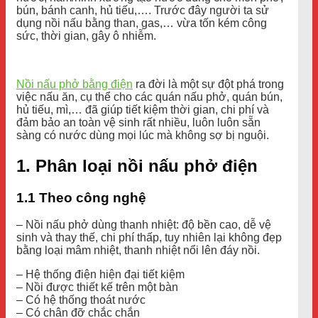
bún, bánh canh, hủ tiếu,…. Trước đây người ta sử
dụng nồi nấu bằng than, gas,… vừa tốn kém công
sức, thời gian, gây ô nhiễm.
Nồi nấu phở bằng điện
ra đời là một sự đột phá trong
việc nấu ăn, cụ thể cho các quán nấu phở, quán bún,
hủ tiếu, mì,… đã giúp tiết kiệm thời gian, chi phí và
đảm bảo an toàn vệ sinh rất nhiều, luôn luôn sẵn
sàng có nước dùng mọi lúc mà không sợ bị nguội.
1. Phân loại nồi nấu phở điện
1.1 Theo công nghệ
– Nồi nấu phở dùng thanh nhiệt: độ bền cao, dễ vệ
sinh và thay thế, chi phí thấp, tuy nhiên lại không đẹp
bằng loại mâm nhiệt, thanh nhiệt nổi lên đáy nồi.
– Hệ thống điện hiện đại tiết kiệm
– Nồi được thiết kế trên một bàn
– Có hệ thống thoát nước
– Có chân đỡ chắc chắn