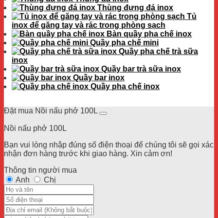
Thùng đựng đá inox
Tủ
inox để găng tay và rác trong phòng sạch
Bàn quầy pha chế inox
Quầy pha chế mini
Quầy pha chế trà sữa
inox
Quầy bar trà sữa inox
Quầy bar inox
Quầy pha chế inox
Đặt mua Nồi nấu phở 100L
Nồi nấu phở 100L
Bạn vui lòng nhập đúng số điện thoại để chúng tôi sẽ gọi xác
nhận đơn hàng trước khi giao hàng. Xin cảm ơn!
Thông tin người mua
Anh
Chị