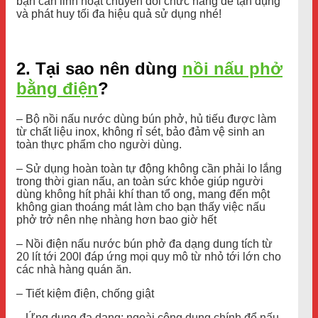
bạn cần linh hoạt chuyển đổi chức năng để tận dụng
và phát huy tối đa hiệu quả sử dụng nhé!
2. Tại sao nên dùng
nồi nấu phở
bằng điện
?
– Bộ nồi nấu nước dùng bún phở, hủ tiếu được làm
từ chất liệu inox, không rỉ sét, bảo đảm vệ sinh an
toàn thực phẩm cho người dùng.
– Sử dụng hoàn toàn tự động không cần phải lo lắng
trong thời gian nấu, an toàn sức khỏe giúp người
dùng không hít phải khí than tổ ong, mang đến một
không gian thoáng mát làm cho bạn thấy việc nấu
phở trở nên nhẹ nhàng hơn bao giờ hết
– Nồi điện nấu nước bún phở đa dạng dung tích từ
20 lít tới 200l đáp ứng mọi quy mô từ nhỏ tới lớn cho
các nhà hàng quán ăn.
– Tiết kiệm điện, chống giật
– Ứng dụng đa dạng: ngoài công dụng chính để nấu