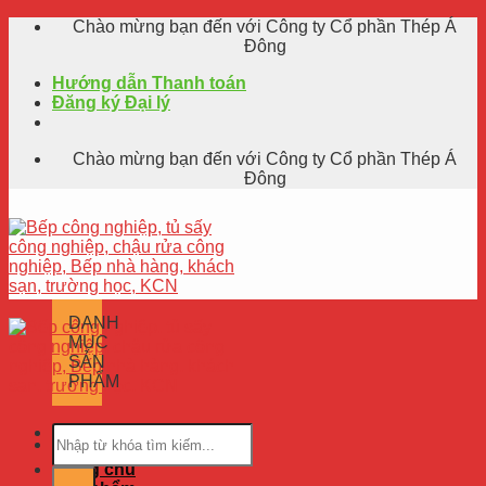
Skip
Chào mừng bạn đến với Công ty Cổ phần Thép Á
to
Đông
content
Hướng dẫn Thanh toán
Đăng ký Đại lý
Chào mừng bạn đến với Công ty Cổ phần Thép Á
Đông
DANH
MỤC
SẢN
PHẨM
Trang chủ