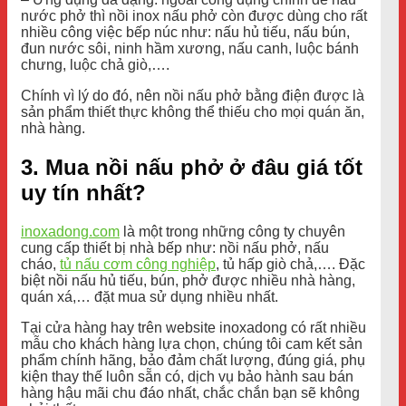
nước phở thì nồi inox nấu phở còn được dùng cho rất
nhiều công việc bếp núc như: nấu hủ tiếu, nấu bún,
đun nước sôi, ninh hầm xương, nấu canh, luộc bánh
chưng, luộc chả giò,….
Chính vì lý do đó, nên nồi nấu phở bằng điện được là
sản phẩm thiết thực không thể thiếu cho mọi quán ăn,
nhà hàng.
3. Mua nồi nấu phở ở đâu giá tốt
uy tín nhất?
inoxadong.com
là một trong những công ty chuyên
cung cấp thiết bị nhà bếp như: nồi nấu phở, nấu
cháo,
tủ nấu cơm công nghiệp
, tủ hấp giò chả,…. Đặc
biệt nồi nấu hủ tiếu, bún, phở được nhiều nhà hàng,
quán xá,… đặt mua sử dụng nhiều nhất.
Tại cửa hàng hay trên website inoxadong có rất nhiều
mẫu cho khách hàng lựa chọn, chúng tôi cam kết sản
phẩm chính hãng, bảo đảm chất lượng, đúng giá, phụ
kiện thay thế luôn sẵn có, dịch vụ bảo hành sau bán
hàng hậu mãi chu đáo nhất, chắc chắn bạn sẽ không