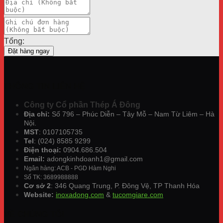
Tổng:
Đặt hàng ngay
THÔNG TIN LIÊN HỆ
Công ty Cổ phần Thép Á Đông
Địa chỉ:
Số 796 – Phúc Diễn – Tây Mỗ – Nam Từ Liêm – Hà
Nội.
MST
: 0107105735
Tel
: (024) 8585 9299
Điện thoại:
0904.686.504
Email:
adongkinhdoanh1@gmail.com
Ngân hàng: ACB - PGD Hàm Nghi
Số TK: 3689988888
Cơ sở 2
: 346 Quang Trung, P. Đông Vệ, TP Thanh Hóa
Website:
inoxadong.com
&
tucomgiare.com
VỀ CHÚNG TÔI