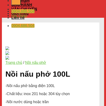
Sản phẩm
BẢO HÀNH
VẬN CHUYỂN
0904.686.504
Giới thiệu
Gọi Ngay
Liên hệ
0904.686.504
Trang chủ
/
Nồi nấu phở
Nồi nấu phở 100L
-Nồi nấu phở bằng điện 100L
-Chất liệu: inox 201 hoặc 304 tùy chọn
-Nồi nước dùng hoặc trần