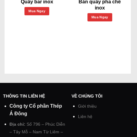
Quầy bar inox
Bàn quầy pha chế
inox
Mua Ngay
Mua Ngay
THÔNG TIN LIÊN HỆ
VỀ CHÚNG TÔI
Công ty Cổ phần Thép
Giới thiệu
Á Đông
Liên hệ
Địa chỉ:
Số 796 – Phúc Diễn
– Tây Mỗ – Nam Từ Liêm –