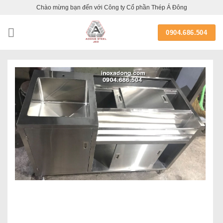
Skip
Chào mừng bạn đến với Công ty Cổ phần Thép Á Đông
to
content
0904.686.504