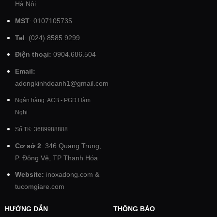
Hà Nội.
MST
: 0107105735
Tel
: (024) 8585 9299
Điện thoại:
0904.686.504
Email:
adongkinhdoanh1@gmail.com
Ngân hàng: ACB - PGD Hàm
Nghi
Số TK: 3689988888
Cơ sở 2
: 346 Quang Trung,
P. Đông Vệ, TP Thanh Hóa
Website:
inoxadong.com
&
tucomgiare.com
HƯỚNG DẪN
THÔNG BÁO