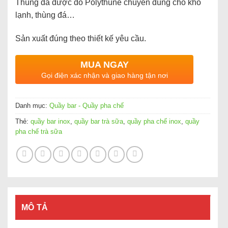
Thùng đá được đổ Polythune chuyên dùng cho kho
lạnh, thùng đá…
Sản xuất đúng theo thiết kế yêu cầu.
MUA NGAY
Gọi điện xác nhận và giao hàng tận nơi
Danh mục:
Quầy bar - Quầy pha chế
Thẻ:
quầy bar inox
,
quầy bar trà sữa
,
quầy pha chế inox
,
quầy
pha chế trà sữa
MÔ TẢ