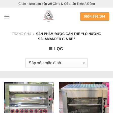
Skip
Chào mừng bạn đến với Công ty Cổ phần Thép Á Đông
to
content
0904.686.504
TRANG CHỦ
SẢN PHẨM ĐƯỢC GẮN THẺ “LÒ NƯỚNG
/
SALAMANDER GIÁ RẺ”
LỌC