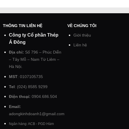
THÔNG TIN LIÊN HỆ
VỀ CHÚNG TÔI
Công ty Cổ phần Thép
Giới thiệu
Á Đông
Liên hệ
Địa chỉ:
Số 796 – Phúc Diễn
– Tây Mỗ – Nam Từ Liêm –
Hà Nội.
MST
: 0107105735
Tel
: (024) 8585 9299
Điện thoại:
0904.686.504
Email:
adongkinhdoanh1@gmail.com
Ngân hàng: ACB - PGD Hàm