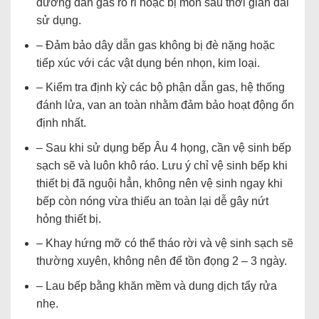
đường dẫn gas rò rỉ hoặc bị mòn sau thời gian dài
sử dụng.
– Đảm bảo dây dẫn gas không bị đè nặng hoặc
tiếp xúc với các vật dụng bén nhọn, kim loại.
– Kiểm tra định kỳ các bộ phận dẫn gas, hệ thống
đánh lửa, van an toàn nhằm đảm bảo hoạt động ổn
định nhất.
– Sau khi sử dụng bếp Âu 4 họng, cần vệ sinh bếp
sạch sẽ và luôn khô ráo. Lưu ý chỉ vệ sinh bếp khi
thiết bị đã nguội hẳn, không nên vệ sinh ngay khi
bếp còn nóng vừa thiếu an toàn lại dễ gây nứt
hỏng thiết bị.
– Khay hứng mỡ có thể tháo rời và vệ sinh sạch sẽ
thường xuyên, không nên để tồn đọng 2 – 3 ngày.
– Lau bếp bằng khăn mềm và dung dịch tẩy rửa
nhẹ.