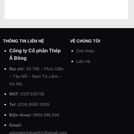
THÔNG TIN LIÊN HỆ
VỀ CHÚNG TÔI
Công ty Cổ phần Thép
Giới thiệu
Á Đông
Liên hệ
Địa chỉ:
Số 796 – Phúc Diễn
– Tây Mỗ – Nam Từ Liêm –
Hà Nội.
MST
: 0107105735
Tel
: (024) 8585 9299
Điện thoại:
0904.686.504
Email:
adongkinhdoanh1@gmail.com