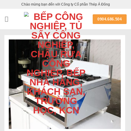
Skip
Chào mừng bạn đến với Công ty Cổ phần Thép Á Đông
to
content
0904.686.504