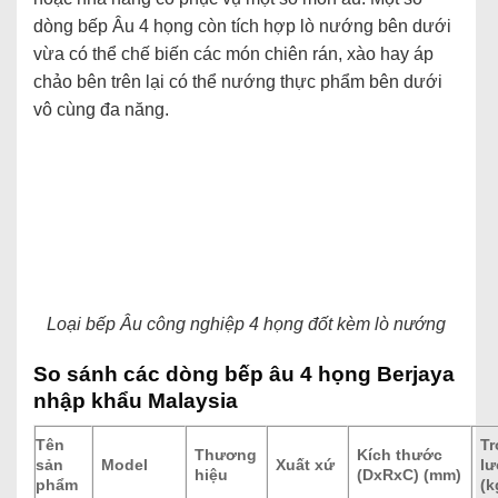
dòng bếp Âu 4 họng còn tích hợp lò nướng bên dưới
vừa có thể chế biến các món chiên rán, xào hay áp
chảo bên trên lại có thể nướng thực phẩm bên dưới
vô cùng đa năng.
Loại bếp Âu công nghiệp 4 họng đốt kèm lò nướng
So sánh các dòng bếp âu 4 họng Berjaya
nhập khẩu Malaysia
Tên
T
Thương
Kích thước
sản
Model
Xuất xứ
l
hiệu
(DxRxC) (mm)
phẩm
(k