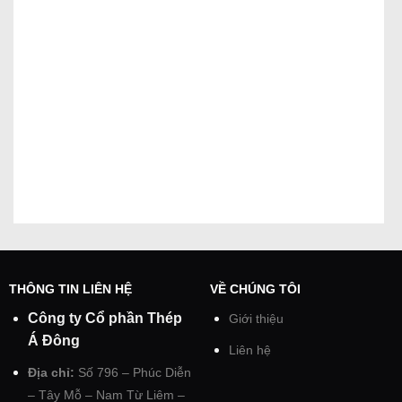
THÔNG TIN LIÊN HỆ
VỀ CHÚNG TÔI
Công ty Cổ phần Thép
Giới thiệu
Á Đông
Liên hệ
Địa chỉ:
Số 796 – Phúc Diễn
– Tây Mỗ – Nam Từ Liêm –