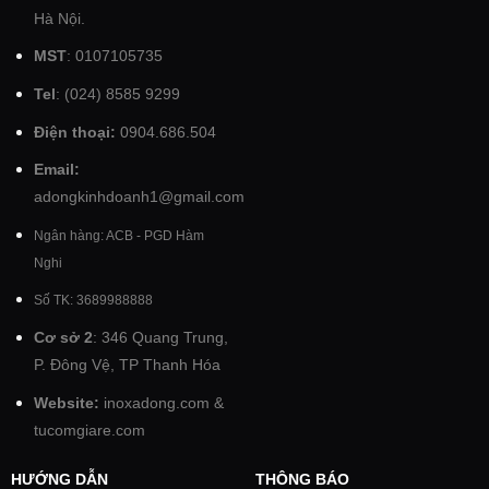
Hà Nội.
MST
: 0107105735
Tel
: (024) 8585 9299
Điện thoại:
0904.686.504
Email:
adongkinhdoanh1@gmail.com
Ngân hàng: ACB - PGD Hàm
Nghi
Số TK: 3689988888
Cơ sở 2
: 346 Quang Trung,
P. Đông Vệ, TP Thanh Hóa
Website:
inoxadong.com
&
tucomgiare.com
HƯỚNG DẪN
THÔNG BÁO