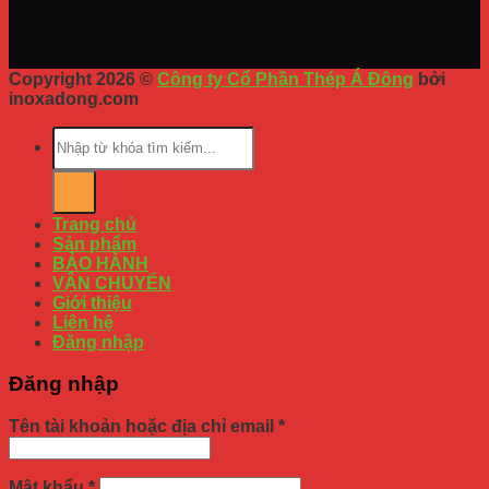
Copyright 2026 ©
Công ty Cổ Phần Thép Á Đông
bởi
inoxadong.com
Trang chủ
Sản phẩm
BẢO HÀNH
VẬN CHUYỂN
Giới thiệu
Liên hệ
Đăng nhập
Đăng nhập
Tên tài khoản hoặc địa chỉ email
*
Mật khẩu
*