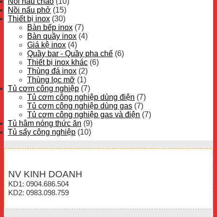
Nồi nấu cháo
(10)
Nồi nấu phở
(15)
Thiết bị inox
(30)
Bàn bếp inox
(7)
Bàn quầy inox
(4)
Giá kệ inox
(4)
Quầy bar - Quầy pha chế
(6)
Thiết bị inox khác
(6)
Thùng đá inox
(2)
Thùng lọc mỡ
(1)
Tủ cơm công nghiệp
(7)
Tủ cơm công nghiệp dùng điện
(7)
Tủ cơm công nghiệp dùng gas
(7)
Tủ cơm công nghiệp gas và điện
(7)
Tủ hâm nóng thức ăn
(9)
Tủ sấy công nghiệp
(10)
NV KINH DOANH
KD1: 0904.686.504
KD2: 0983.098.759