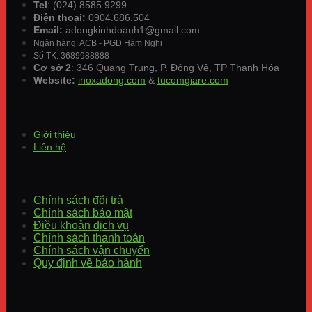
Tel
: (024) 8585 9299
Điện thoại:
0904.686.504
Email:
adongkinhdoanh1@gmail.com
Ngân hàng: ACB - PGD Hàm Nghi
Số TK: 3689988888
Cơ sở 2
: 346 Quang Trung, P. Đông Vệ, TP Thanh Hóa
Website:
inoxadong.com
&
tucomgiare.com
VỀ CHÚNG TÔI
Giới thiệu
Liên hệ
HƯỚNG DẪN
Chính sách đổi trả
Chính sách bảo mật
Điều khoản dịch vụ
Chính sách thanh toán
Chính sách vận chuyển
Quy định về bảo hành
THÔNG BÁO