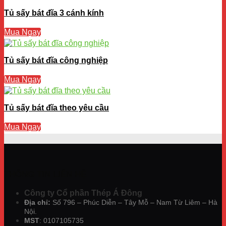
Tủ sấy bát đĩa 3 cánh kính
Mua Ngay
Tủ sấy bát đĩa công nghiệp
Mua Ngay
Tủ sấy bát đĩa theo yêu cầu
Mua Ngay
THÔNG TIN LIÊN HỆ
Công ty Cổ phần Thép Á Đông
Địa chỉ:
Số 796 – Phúc Diễn – Tây Mỗ – Nam Từ Liêm – Hà
Nội.
MST
: 0107105735