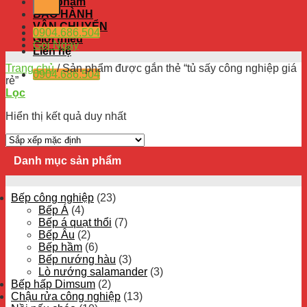
Sản phẩm
BẢO HÀNH
VẬN CHUYỂN
0904.686.504
Giới thiệu
Gọi Ngay
Liên hệ
Trang chủ
/
Sản phẩm được gắn thẻ “tủ sấy công nghiệp giá
0904.686.504
rẻ”
Lọc
Hiển thị kết quả duy nhất
Danh mục sản phẩm
Bếp công nghiệp
(23)
Bếp Á
(4)
Bếp á quạt thổi
(7)
Bếp Âu
(2)
Bếp hầm
(6)
Bếp nướng hàu
(3)
Lò nướng salamander
(3)
Bếp hấp Dimsum
(2)
Chậu rửa công nghiệp
(13)