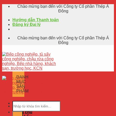
Skip
Chào mừng bạn đến với Công ty Cổ phần Thép Á
to
Đông
content
Hướng dẫn Thanh toán
Đăng ký Đại lý
Chào mừng bạn đến với Công ty Cổ phần Thép Á
Đông
DANH
MỤC
SẢN
PHẨM
Trang chủ