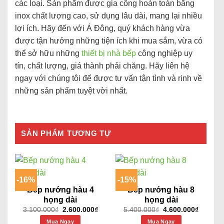
các loại. Sản phẩm được gia công hoàn toàn bằng
inox chất lượng cao, sử dụng lâu dài, mang lại nhiều
lợi ích. Hãy đến với Á Đông, quý khách hàng vừa
được tận hưởng những tiện ích khi mua sắm, vừa có
thể sở hữu những
thiết bị nhà bếp
công nghiệp uy
tín, chất lượng, giá thành phải chăng. Hãy liên hệ
ngay với chúng tôi để được tư vấn tận tình và rinh về
những sản phẩm tuyệt vời nhất.
SẢN PHẨM TƯƠNG TỰ
-16%
-15%
Bếp nướng hàu 4
Bếp nướng hàu 8
họng dài
họng dài
Giá
Giá
Giá
Giá
3.100.000
₫
2.600.000
₫
5.400.000
₫
4.600.000
₫
gốc
hiện
gốc
hiện
Mua Ngay
là:
tại
Mua Ngay
là:
tại