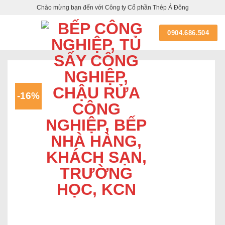
Skip
Chào mừng bạn đến với Công ty Cổ phần Thép Á Đông
to
content
0904.686.504
-16%