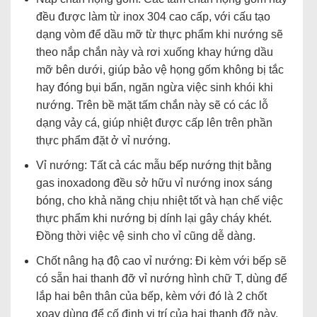
đều được làm từ inox 304 cao cấp, với cấu tạo
dạng vòm để dầu mỡ từ thực phẩm khi nướng sẽ
theo nắp chắn này và rơi xuống khay hứng dầu
mỡ bên dưới, giúp bảo vệ họng gốm không bị tắc
hay đóng bụi bẩn, ngăn ngừa việc sinh khói khi
nướng. Trên bề mặt tấm chắn này sẽ có các lỗ
dạng vảy cá, giúp nhiệt được cấp lên trên phần
thực phẩm đặt ở vỉ nướng.
Vỉ nướng: Tất cả các mẫu bếp nướng thịt bằng
gas inoxadong đều sở hữu vỉ nướng inox sáng
bóng, cho khả năng chịu nhiệt tốt và hạn chế việc
thực phẩm khi nướng bị dính lại gây cháy khét.
Đồng thời việc vệ sinh cho vỉ cũng dễ dàng.
Chốt nâng hạ độ cao vỉ nướng: Đi kèm với bếp sẽ
có sẵn hai thanh đỡ vỉ nướng hình chữ T, dùng để
lắp hai bên thân của bếp, kèm với đó là 2 chốt
xoay dùng để cố định vị trí của hai thanh đỡ này.