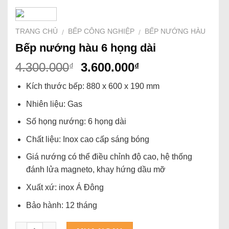
TRANG CHỦ
BẾP CÔNG NGHIỆP
BẾP NƯỚNG HÀU
/
/
Bếp nướng hàu 6 họng dài
Giá
Giá
4.300.000
3.600.000
₫
₫
gốc
hiện
Kích thước bếp: 880 x 600 x 190 mm
là:
tại
4.300.000₫.
là:
Nhiên liệu: Gas
3.600.000₫.
Số họng nướng: 6 họng dài
Chất liệu: Inox cao cấp sáng bóng
Giá nướng có thể điều chỉnh độ cao, hệ thống
đánh lửa magneto, khay hứng dầu mỡ
Xuất xứ: inox Á Đông
Bảo hành: 12 tháng
Số lượng