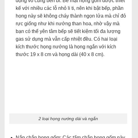
động vô cùng bền bỉ. Bề mặt họng gốm được thiết
kế với nhiều các lỗ nhỏ li ti, nên khi bật bếp, phần
họng này sẽ không cháy thành ngọn lửa mà chỉ đỏ
rực giống như khi nướng than hoa, nhờ vậy mà
bạn có thể yên tâm bếp sẽ tiết kiệm tối đa lượng
gas sử dụng mà vẫn cấp nhiệt đều. Có hai loại
kích thước họng nướng là họng ngắn với kích
thước 19 x 8 cm và họng dài (40 x 8 cm).
2 loại họng nướng dài và ngắn
Nắp chắn họng gốm: Các tấm chắn họng gốm này