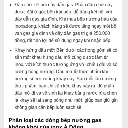
Đầu chờ kết nối dây dẫn gas: Phần đầu chờ này
được đặt ở góc bên trái bếp, dễ dàng kết nối với
dây dẫn gas gia đình. Khi mua bếp nướng hàu của
inoxadong, khách hàng sẽ được tặng ngay một bộ
van gas gia đình và dây dẫn gas trị giá 250.000
đồng, rất tiện lợi để sử dụng ngay khi nhận bếp.
Khay hứng dầu mỡ: Bên dưới các họng gốm sẽ có
sẵn một khau hứng dầu mỡ cũng được làm từ
inox, với kích thước tương ứng với chiều dài và số
lượng họng nướng. Dầu mỡ từ thực phẩm khi
nướng sẽ rơi xuống khay này. Sau mỗi lần nướng
thực phẩm, bạn chỉ cần kéo khay này ra, đổ phần
dầu mỡ đi và vệ sinh lại khay bằng nước rửa chén
là khay sẽ lại sáng bóng như mới, giúp bạn giữ gìn
không gian căn bếp luôn sạch sẽ.
Phân loại các dòng bếp nướng gas
không khói của inox Á Đông