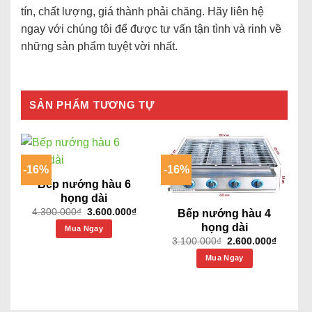
tín, chất lượng, giá thành phải chăng. Hãy liên hệ
ngay với chúng tôi để được tư vấn tận tình và rinh về
những sản phẩm tuyệt vời nhất.
SẢN PHẨM TƯƠNG TỰ
-16%
-16%
Bếp nướng hàu 6
họng dài
Giá
Giá
4.300.000
₫
3.600.000
₫
Bếp nướng hàu 4
gốc
hiện
họng dài
Mua Ngay
là:
tại
4.300.000₫.
là:
Giá
Giá
3.100.000
₫
2.600.000
₫
3.600.000₫.
gốc
hiện
Mua Ngay
là:
tại
3.100.000₫.
là:
2.600.0