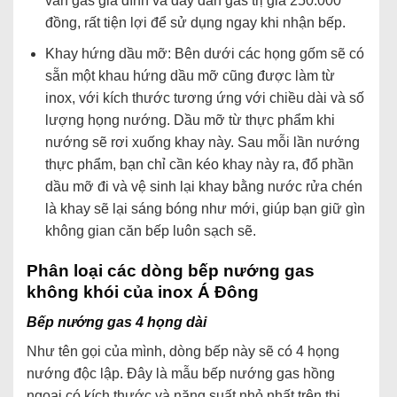
van gas gia đình và dây dẫn gas trị giá 250.000
đồng, rất tiện lợi để sử dụng ngay khi nhận bếp.
Khay hứng dầu mỡ: Bên dưới các họng gốm sẽ có
sẵn một khau hứng dầu mỡ cũng được làm từ
inox, với kích thước tương ứng với chiều dài và số
lượng họng nướng. Dầu mỡ từ thực phẩm khi
nướng sẽ rơi xuống khay này. Sau mỗi lần nướng
thực phẩm, bạn chỉ cần kéo khay này ra, đổ phần
dầu mỡ đi và vệ sinh lại khay bằng nước rửa chén
là khay sẽ lại sáng bóng như mới, giúp bạn giữ gìn
không gian căn bếp luôn sạch sẽ.
Phân loại các dòng bếp nướng gas
không khói của inox Á Đông
Bếp nướng gas 4 họng dài
Như tên gọi của mình, dòng bếp này sẽ có 4 họng
nướng độc lập. Đây là mẫu bếp nướng gas hồng
ngoại có kích thước và năng suất nhỏ nhất trên thị