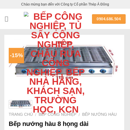
Skip
Chào mừng bạn đến với Công ty Cổ phần Thép Á Đông
to
content
0904.686.504
-15%
TRANG CHỦ
BẾP CÔNG NGHIỆP
BẾP NƯỚNG HÀU
/
/
Bếp nướng hàu 8 họng dài