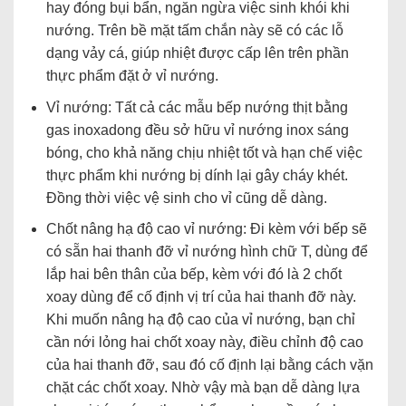
hay đóng bụi bẩn, ngăn ngừa việc sinh khói khi
nướng. Trên bề mặt tấm chắn này sẽ có các lỗ
dạng vảy cá, giúp nhiệt được cấp lên trên phần
thực phẩm đặt ở vỉ nướng.
Vỉ nướng: Tất cả các mẫu bếp nướng thịt bằng
gas inoxadong đều sở hữu vỉ nướng inox sáng
bóng, cho khả năng chịu nhiệt tốt và hạn chế việc
thực phẩm khi nướng bị dính lại gây cháy khét.
Đồng thời việc vệ sinh cho vỉ cũng dễ dàng.
Chốt nâng hạ độ cao vỉ nướng: Đi kèm với bếp sẽ
có sẵn hai thanh đỡ vỉ nướng hình chữ T, dùng để
lắp hai bên thân của bếp, kèm với đó là 2 chốt
xoay dùng để cố định vị trí của hai thanh đỡ này.
Khi muốn nâng hạ độ cao của vỉ nướng, bạn chỉ
cần nới lỏng hai chốt xoay này, điều chỉnh độ cao
của hai thanh đỡ, sau đó cố định lại bằng cách vặn
chặt các chốt xoay. Nhờ vậy mà bạn dễ dàng lựa