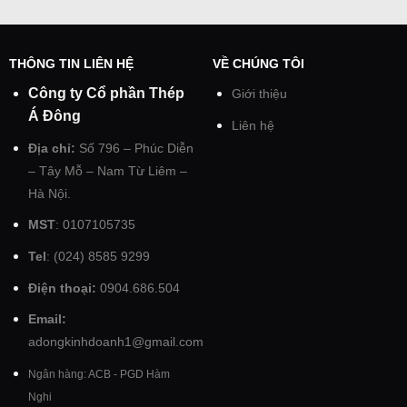
THÔNG TIN LIÊN HỆ
VỀ CHÚNG TÔI
Công ty Cổ phần Thép
Giới thiệu
Á Đông
Liên hệ
Địa chỉ:
Số 796 – Phúc Diễn
– Tây Mỗ – Nam Từ Liêm –
Hà Nội.
MST
: 0107105735
Tel
: (024) 8585 9299
Điện thoại:
0904.686.504
Email:
adongkinhdoanh1@gmail.com
Ngân hàng: ACB - PGD Hàm
Nghi