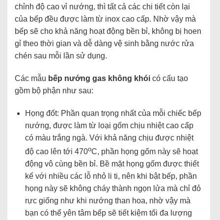
chỉnh độ cao vỉ nướng, thì tất cả các chi tiết còn lại
của bếp đều được làm từ inox cao cấp. Nhờ vậy mà
bếp sẽ cho khả năng hoạt động bền bỉ, không bị hoen
gỉ theo thời gian và dễ dàng vệ sinh bằng nước rửa
chén sau mỗi lần sử dụng.
Các mẫu
bếp nướng gas không khói
có cấu tạo
gồm bộ phận như sau:
Họng đốt: Phần quan trọng nhất của mỗi chiếc bếp
nướng, được làm từ loại gốm chịu nhiệt cao cấp
có màu trắng ngà. Với khả năng chịu được nhiệt
o
độ cao lên tới 470
C, phần họng gốm này sẽ hoạt
động vô cùng bền bỉ. Bề mặt họng gốm được thiết
kế với nhiều các lỗ nhỏ li ti, nên khi bật bếp, phần
họng này sẽ không cháy thành ngọn lửa mà chỉ đỏ
rực giống như khi nướng than hoa, nhờ vậy mà
bạn có thể yên tâm bếp sẽ tiết kiệm tối đa lượng