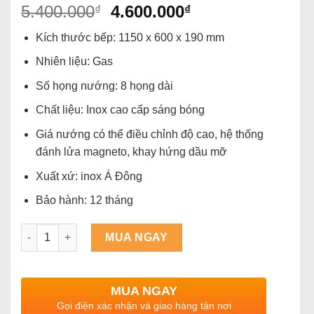
Giá
Giá
5.400.000
4.600.000
₫
₫
gốc
hiện
Kích thước bếp: 1150 x 600 x 190 mm
là:
tại
5.400.000₫.
là:
Nhiên liệu: Gas
4.600.000₫.
Số họng nướng: 8 họng dài
Chất liệu: Inox cao cấp sáng bóng
Giá nướng có thể điều chỉnh độ cao, hệ thống
đánh lửa magneto, khay hứng dầu mỡ
Xuất xứ: inox Á Đông
Bảo hành: 12 tháng
Số lượng
MUA NGAY
MUA NGAY
Gọi điện xác nhận và giao hàng tận nơi