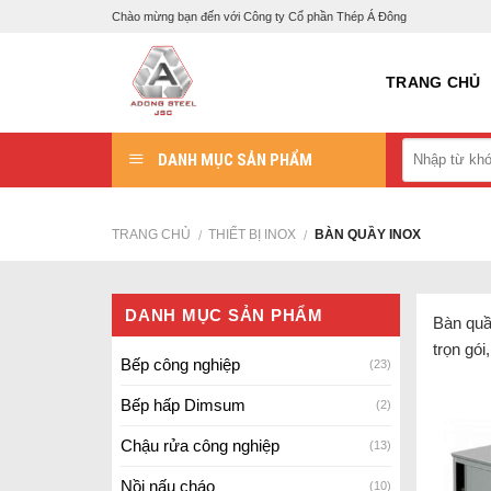
Skip
Chào mừng bạn đến với Công ty Cổ phần Thép Á Đông
to
content
TRANG CHỦ
DANH MỤC SẢN PHẨM
TRANG CHỦ
THIẾT BỊ INOX
BÀN QUẦY INOX
/
/
DANH MỤC SẢN PHẨM
Bàn quầ
trọn gói,
Bếp công nghiệp
(23)
Bếp hấp Dimsum
(2)
Chậu rửa công nghiệp
(13)
Nồi nấu cháo
(10)