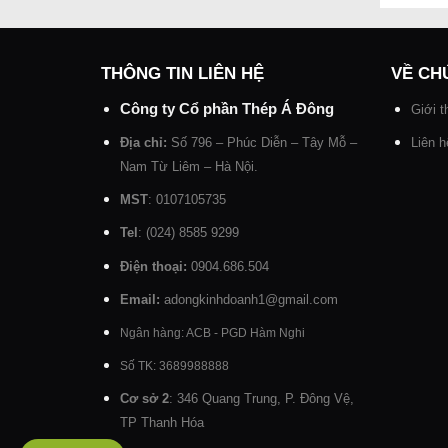
THÔNG TIN LIÊN HỆ
VỀ CH
Công ty Cổ phần Thép Á Đông
Giới t
Địa chỉ:
Số 796 – Phúc Diễn – Tây Mỗ –
Liên h
Nam Từ Liêm – Hà Nội.
MST
: 0107105735
Tel
: (024) 8585 9299
Điện thoại:
0904.686.504
Email:
adongkinhdoanh1@gmail.com
Ngân hàng: ACB - PGD Hàm Nghi
Số TK: 3689988888
Cơ sở 2
: 346 Quang Trung, P. Đông Vệ,
TP Thanh Hóa